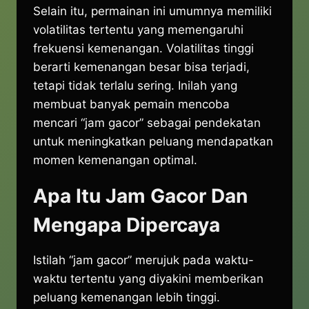
Selain itu, permainan ini umumnya memiliki
volatilitas tertentu yang memengaruhi
frekuensi kemenangan. Volatilitas tinggi
berarti kemenangan besar bisa terjadi,
tetapi tidak terlalu sering. Inilah yang
membuat banyak pemain mencoba
mencari “jam gacor” sebagai pendekatan
untuk meningkatkan peluang mendapatkan
momen kemenangan optimal.
Apa Itu Jam Gacor Dan
Mengapa Dipercaya
Istilah “jam gacor” merujuk pada waktu-
waktu tertentu yang diyakini memberikan
peluang kemenangan lebih tinggi.