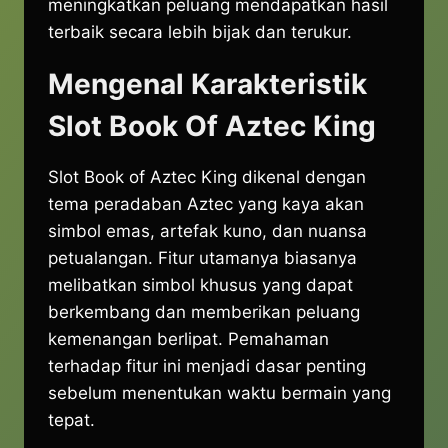
meningkatkan peluang mendapatkan hasil
terbaik secara lebih bijak dan terukur.
Mengenal Karakteristik
Slot Book Of Aztec King
Slot Book of Aztec King dikenal dengan
tema peradaban Aztec yang kaya akan
simbol emas, artefak kuno, dan nuansa
petualangan. Fitur utamanya biasanya
melibatkan simbol khusus yang dapat
berkembang dan memberikan peluang
kemenangan berlipat. Pemahaman
terhadap fitur ini menjadi dasar penting
sebelum menentukan waktu bermain yang
tepat.