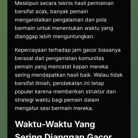
Meskipun secara teknis hasil permainan
bersifat acak, banyak pemain
mengandalkan pengalaman dan pola
bermain untuk menentukan waktu yang
dianggap lebih menguntungkan.
Kepercayaan terhadap jam gacor biasanya
berasal dari pengamatan komunitas
pemain yang mencatat kapan mereka
sering mendapatkan hasil baik. Walau tidak
bersifat ilmiah, pendekatan ini tetap
populer karena memberikan struktur dan
strategi waktu bagi pemain dalam
mengatur sesi bermain mereka.
Waktu-Waktu Yang
Sering Dianggap Gacor