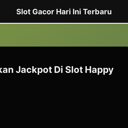
Slot Gacor Hari Ini Terbaru
n Jackpot Di Slot Happy