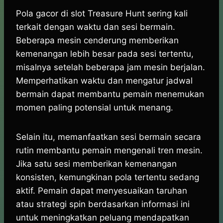
Pola gacor di slot Treasure Hunt sering kali
terkait dengan waktu dan sesi bermain.
Beberapa mesin cenderung memberikan
kemenangan lebih besar pada sesi tertentu,
misalnya setelah beberapa jam mesin berjalan.
Memperhatikan waktu dan mengatur jadwal
bermain dapat membantu pemain menemukan
momen paling potensial untuk menang.
Selain itu, memanfaatkan sesi bermain secara
rutin membantu pemain mengenali tren mesin.
Jika satu sesi memberikan kemenangan
konsisten, kemungkinan pola tertentu sedang
aktif. Pemain dapat menyesuaikan taruhan
atau strategi spin berdasarkan informasi ini
untuk meningkatkan peluang mendapatkan