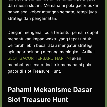
dari mesin slot ini. Memahami pola gacor bukan
hanya soal keberuntungan semata, tetapi juga
strategi dan pengamatan.
Dengan mengenali pola tertentu, pemain dapat
menentukan kapan waktu yang tepat untuk
bertaruh lebih besar atau mengatur strategi
spin agar peluang menang meningkat. Artikel
SLOT GACOR TERBARU HARI INI
akan
membahas secara rinci trik memahami pola
gacor di slot Treasure Hunt.
Pahami Mekanisme Dasar
Slot Treasure Hunt