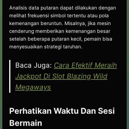
Analisis data putaran dapat dilakukan dengan
melihat frekuensi simbol tertentu atau pola
kemenangan beruntun. Misalnya, jika mesin
cenderung memberikan kemenangan besar
setelah beberapa putaran kecil, pemain bisa
menyesuaikan strategi taruhan.
Baca Juga:
Cara Efektif Meraih
Jackpot Di Slot Blazing Wild
Megaways
Perhatikan Waktu Dan Sesi
Bermain