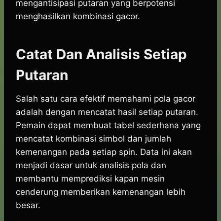
mengantisipasi putaran yang berpotensi
menghasilkan kombinasi gacor.
Catat Dan Analisis Setiap
Putaran
Salah satu cara efektif memahami pola gacor
adalah dengan mencatat hasil setiap putaran.
Pemain dapat membuat tabel sederhana yang
mencatat kombinasi simbol dan jumlah
kemenangan pada setiap spin. Data ini akan
menjadi dasar untuk analisis pola dan
membantu memprediksi kapan mesin
cenderung memberikan kemenangan lebih
besar.