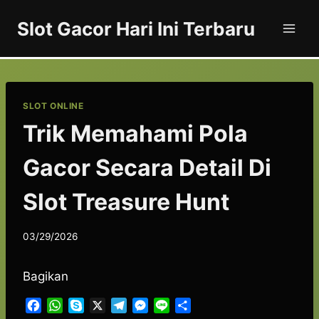
Skip
Slot Gacor Hari Ini Terbaru
to
content
SLOT ONLINE
Trik Memahami Pola
Gacor Secara Detail Di
Slot Treasure Hunt
03/29/2026
Bagikan
F
W
S
X
T
M
L
S