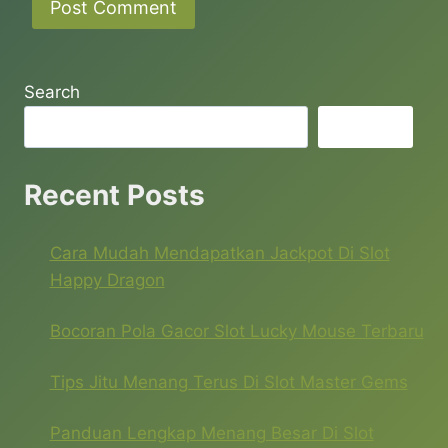
Search
Search
Recent Posts
Cara Mudah Mendapatkan Jackpot Di Slot
Happy Dragon
Bocoran Pola Gacor Slot Lucky Mouse Terbaru
Tips Jitu Menang Terus Di Slot Master Gems
Panduan Lengkap Menang Besar Di Slot