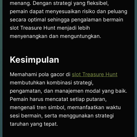
menang. Dengan strategi yang fleksibel,
pemain dapat menyesuaikan risiko dan peluang
secara optimal sehingga pengalaman bermain
slot Treasure Hunt menjadi lebih
menyenangkan dan menguntungkan.
Kesimpulan
Memahami pola gacor di
slot Treasure Hunt
membutuhkan kombinasi strategi,
pengamatan, dan manajemen modal yang baik.
Pemain harus mencatat setiap putaran,
mengenali tren simbol, memanfaatkan waktu
sesi bermain, serta menggunakan strategi
taruhan yang tepat.