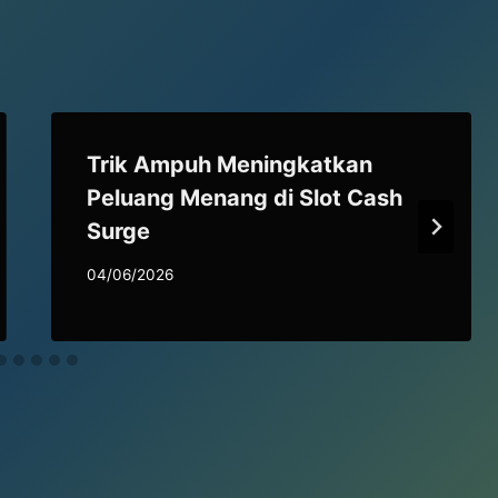
Trik Ampuh Meningkatkan
Peluang Menang di Slot Cash
Surge
04/06/2026