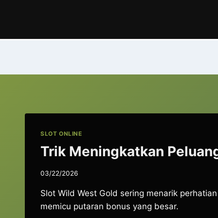
Skip
to
content
SLOT ONLINE
Trik Meningkatkan Peluang
03/22/2026
Slot Wild West Gold sering menarik perhatia
memicu putaran bonus yang besar.