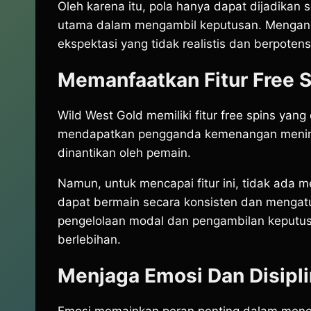
Oleh karena itu, pola hanya dapat dijadikan
utama dalam mengambil keputusan. Mengand
ekspektasi yang tidak realistis dan berpoten
Memanfaatkan Fitur Free S
Wild West Gold memiliki fitur free spins yang 
mendapatkan pengganda kemenangan mening
dinantikan oleh pemain.
Namun, untuk mencapai fitur ini, tidak ada 
dapat bermain secara konsisten dan mengatu
pengelolaan modal dan pengambilan keputusa
berlebihan.
Menjaga Emosi Dan Disipl
Emosi memainkan peran penting dalam menen