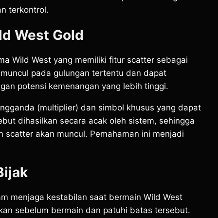
 terkontrol.
d West Gold
 Wild West yang memiliki fitur scatter sebagai
 muncul pada gulungan tertentu dan dapat
an potensi kemenangan yang lebih tinggi.
ngganda (multiplier) dan simbol khusus yang dapat
ebut dihasilkan secara acak oleh sistem, sehingga
an scatter akan muncul. Pemahaman ini menjadi
ijak
m menjaga kestabilan saat bermain Wild West
kan sebelum bermain dan patuhi batas tersebut.