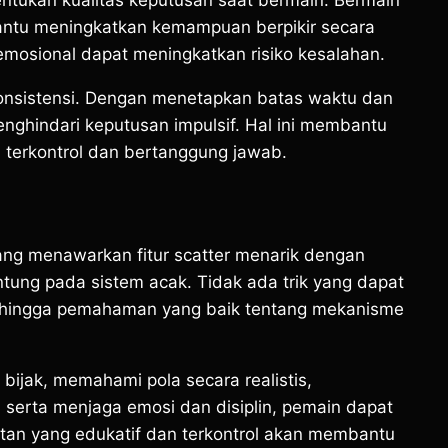
antu meningkatkan kemampuan berpikir secara
 emosional dapat meningkatkan risiko kesalahan.
 konsistensi. Dengan menetapkan batas waktu dan
nghindari keputusan impulsif. Hal ini membantu
 terkontrol dan bertanggung jawab.
g menawarkan fitur scatter menarik dengan
ntung pada sistem acak. Tidak ada trik yang dapat
sehingga pemahaman yang baik tentang mekanisme
jak, memahami pola secara realistis,
 serta menjaga emosi dan disiplin, pemain dapat
tan yang edukatif dan terkontrol akan membantu