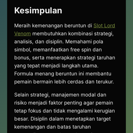
Kesimpulan
Meraih kemenangan beruntun di
Slot Lord
Venom
membutuhkan kombinasi strategi,
analisis, dan disiplin. Memahami pola
simbol, memanfaatkan free spin dan
bonus, serta menerapkan strategi taruhan
yang tepat menjadi langkah utama.
Formula menang beruntun ini membantu
pemain bermain lebih cerdas dan terukur.
Selain strategi, manajemen modal dan
risiko menjadi faktor penting agar pemain
tetap fokus dan tidak mengalami kerugian
besar. Disiplin dalam menetapkan target
kemenangan dan batas taruhan