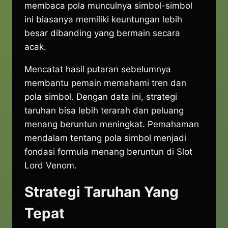
membaca pola munculnya simbol-simbol
ini biasanya memiliki keuntungan lebih
besar dibanding yang bermain secara
acak.
Mencatat hasil putaran sebelumnya
membantu pemain memahami tren dan
pola simbol. Dengan data ini, strategi
taruhan bisa lebih terarah dan peluang
menang beruntun meningkat. Pemahaman
mendalam tentang pola simbol menjadi
fondasi formula menang beruntun di Slot
Lord Venom.
Strategi Taruhan Yang
Tepat