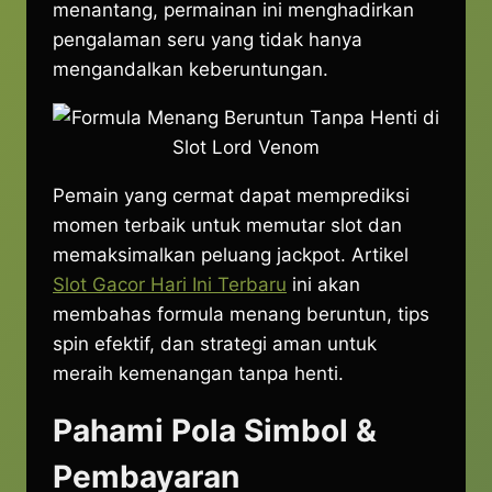
menantang, permainan ini menghadirkan
pengalaman seru yang tidak hanya
mengandalkan keberuntungan.
Pemain yang cermat dapat memprediksi
momen terbaik untuk memutar slot dan
memaksimalkan peluang jackpot. Artikel
Slot Gacor Hari Ini Terbaru
ini akan
membahas formula menang beruntun, tips
spin efektif, dan strategi aman untuk
meraih kemenangan tanpa henti.
Pahami Pola Simbol &
Pembayaran