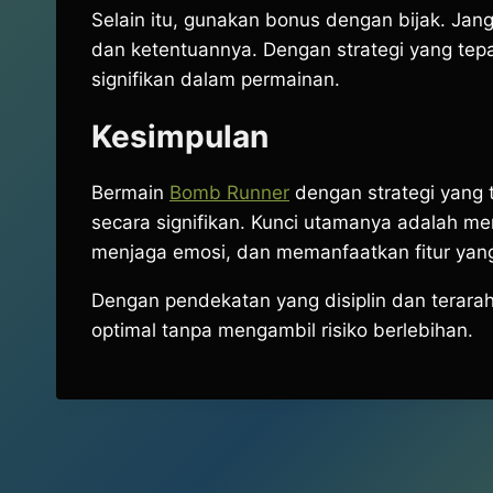
Selain itu, gunakan bonus dengan bijak. Jang
dan ketentuannya. Dengan strategi yang te
signifikan dalam permainan.
Kesimpulan
Bermain
Bomb Runner
dengan strategi yang
secara signifikan. Kunci utamanya adalah m
menjaga emosi, dan memanfaatkan fitur yang
Dengan pendekatan yang disiplin dan terara
optimal tanpa mengambil risiko berlebihan.