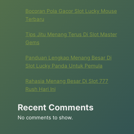
Bocoran Pola Gacor Slot Lucky Mouse
Terbaru
Tips Jitu Menang Terus Di Slot Master
Gems
Panduan Lengkap Menang Besar Di
Slot Lucky Panda Untuk Pemula
Rahasia Menang Besar Di Slot 777
Rush Hari Ini
Recent Comments
No comments to show.