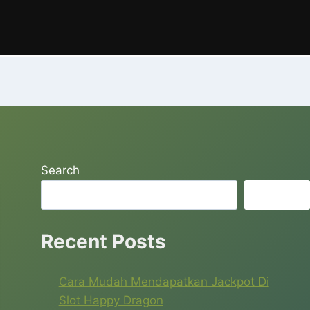
Search
Search
Recent Posts
Cara Mudah Mendapatkan Jackpot Di
Slot Happy Dragon