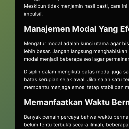
Meskipun tidak menjamin hasil pasti, cara 
impulsif.
Manajemen Modal Yang Efe
Mengatur modal adalah kunci utama agar bis
lebih besar. Jangan langsung menghabiskan 
modal menjadi beberapa sesi agar permainan 
Disiplin dalam mengikuti batas modal juga 
batas kerugian sejak awal. Jika salah satu te
membantu menjaga emosi tetap stabil dan me
Memanfaatkan Waktu Berm
Banyak pemain percaya bahwa waktu berma
belum tentu terbukti secara ilmiah, beberapa