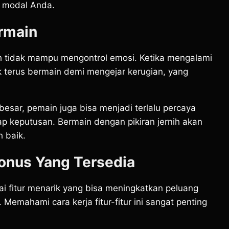
a modal Anda.
rmain
h tidak mampu mengontrol emosi. Ketika mengalami
k terus bermain demi mengejar kerugian, yang
sar, pemain juga bisa menjadi terlalu percaya
iap keputusan. Bermain dengan pikiran jernih akan
 baik.
onus Yang Tersedia
 fitur menarik yang bisa meningkatkan peluang
. Memahami cara kerja fitur-fitur ini sangat penting