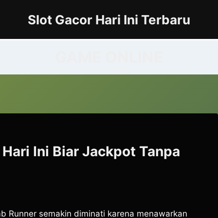
Slot Gacor Hari Ini Terbaru
GAME ONLINE
 Hari Ini Biar Jackpot Tanpa
mb Runner semakin diminati karena menawarkan