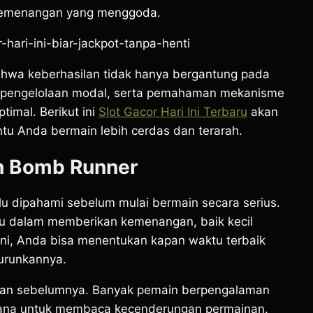
g kemenangan yang menggoda.
wa keberhasilan tidak hanya bergantung pada
, pengelolaan modal, serta pemahaman mekanisme
imal. Berikut ini
Slot Gacor Hari Ini Terbaru
akan
u Anda bermain lebih cerdas dan terarah.
n Bomb Runner
rlu dipahami sebelum mulai bermain secara serius.
tu dalam memberikan kemenangan, baik kecil
ni, Anda bisa menentukan kapan waktu terbaik
urunkannya.
utaran sebelumnya. Banyak pemain berpengalaman
ana untuk membaca kecenderungan permainan.