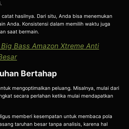
.
catat hasilnya. Dari situ, Anda bisa menemukan
in Anda. Konsistensi dalam memilih waktu juga
an saat bermain.
t Big Bass Amazon Xtreme Anti
Besar
ruhan Bertahap
untuk mengoptimalkan peluang. Misalnya, mulai dari
ingkat secara perlahan ketika mulai mendapatkan
aligus memberi kesempatan untuk membaca pola
asang taruhan besar tanpa analisis, karena hal