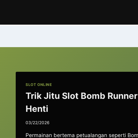
Skip
to
content
SLOT ONLINE
Trik Jitu Slot Bomb Runner
Henti
03/22/2026
Permainan bertema petualangan seperti Bo