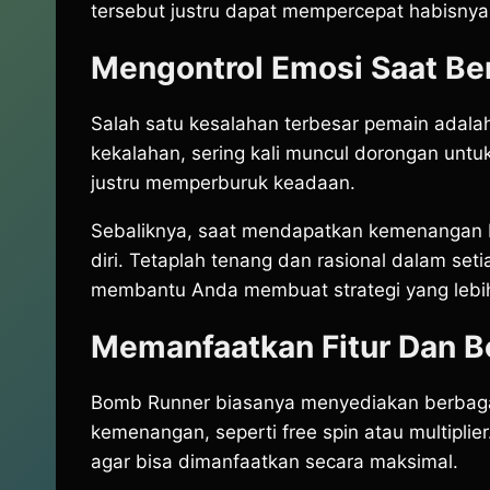
tersebut justru dapat mempercepat habisny
Mengontrol Emosi Saat Be
Salah satu kesalahan terbesar pemain adala
kekalahan, sering kali muncul dorongan untu
justru memperburuk keadaan.
Sebaliknya, saat mendapatkan kemenangan be
diri. Tetaplah tenang dan rasional dalam set
membantu Anda membuat strategi yang lebih
Memanfaatkan Fitur Dan B
Bomb Runner biasanya menyediakan berbagai
kemenangan, seperti free spin atau multiplier
agar bisa dimanfaatkan secara maksimal.