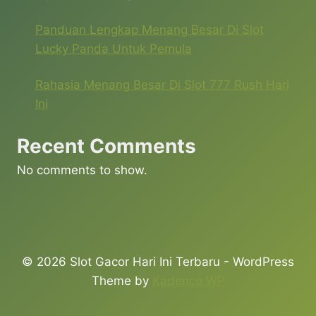
Panduan Lengkap Menang Besar Di Slot
Lucky Panda Untuk Pemula
Rahasia Menang Besar Di Slot 777 Rush Hari
Ini
Recent Comments
No comments to show.
© 2026 Slot Gacor Hari Ini Terbaru - WordPress
Theme by
Kadence WP