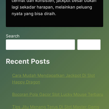
cermat dan konsisten, jackpot besar bukan
lagi sekadar harapan, melainkan peluang
nyata yang bisa diraih.
Search
Search
Recent Posts
Cara Mudah Mendapatkan Jackpot Di Slot
Happy Dragon
Bocoran Pola Gacor Slot Lucky Mouse Terbaru
Tips Jitu Menang Terus Di Slot Master Gems