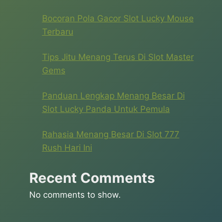
Bocoran Pola Gacor Slot Lucky Mouse
Terbaru
Tips Jitu Menang Terus Di Slot Master
Gems
Panduan Lengkap Menang Besar Di
Slot Lucky Panda Untuk Pemula
Rahasia Menang Besar Di Slot 777
Rush Hari Ini
Recent Comments
No comments to show.