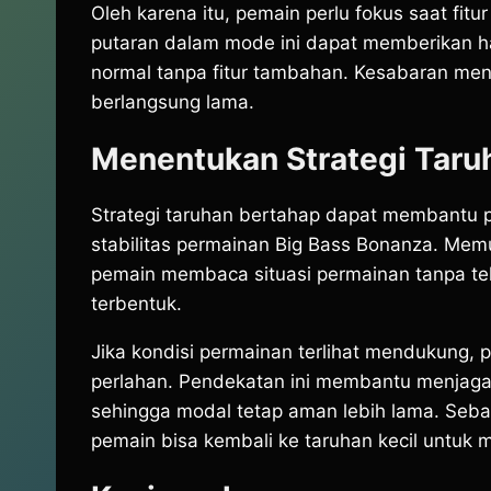
Oleh karena itu, pemain perlu fokus saat fit
putaran dalam mode ini dapat memberikan ha
normal tanpa fitur tambahan. Kesabaran men
berlangsung lama.
Menentukan Strategi Taru
Strategi taruhan bertahap dapat membantu p
stabilitas permainan Big Bass Bonanza. Memu
pemain membaca situasi permainan tanpa te
terbentuk.
Jika kondisi permainan terlihat mendukung, 
perlahan. Pendekatan ini membantu menjaga 
sehingga modal tetap aman lebih lama. Sebal
pemain bisa kembali ke taruhan kecil untuk m