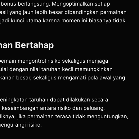
ur bonus berlangsung. Mengoptimalkan setiap
sil yang jauh lebih besar dibandingkan permainan
jadi kunci utama karena momen ini biasanya tidak
han Bertahap
emain mengontrol risiko sekaligus menjaga
lai dengan nilai taruhan kecil memungkinkan
kanan besar, sekaligus mengamati pola awal yang
peningkatan taruhan dapat dilakukan secara
keseimbangan antara risiko dan peluang,
iknya, jika permainan terasa tidak menguntungkan,
engurangi risiko.