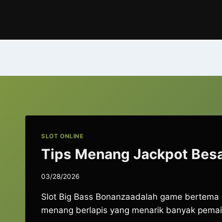
Skip
to
content
SLOT ONLINE
Tips Menang Jackpot Besar
03/28/2026
Slot Big Bass Bonanzaadalah game bertema 
menang berlapis yang menarik banyak pemai