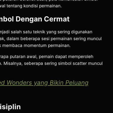
al tentang kondisi permainan.
mbol Dengan Cermat
adi salah satu teknik yang sering digunakan
ak, dalam beberapa sesi permainan sering muncul
ntuk membaca momentum permainan.
rapa putaran awal, pemain dapat memperoleh
Misalnya, seberapa sering simbol scatter muncul
ited Wonders yang Bikin Peluang
siplin