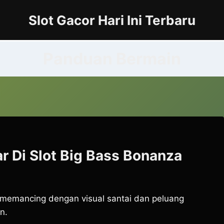
Slot Gacor Hari Ini Terbaru
Panduan Bermain
 Di Slot Big Bass Bonanza
memancing dengan visual santai dan peluang
n.