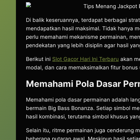
Di balik keseruannya, terdapat berbagai st
mendapatkan hasil maksimal. Tidak hanya 
perlu memahami mekanisme permainan, meng
pendekatan yang lebih disiplin agar hasil ya
Berikut ini
Slot Gacor Hari Ini Terbaru
akan me
modal, dan cara memaksimalkan fitur bonus u
Memahami Pola Dasar Per
Memahami pola dasar permainan adalah lang
bermain Big Bass Bonanza. Setiap simbol me
hasil kombinasi, terutama simbol khusus yan
Selain itu, ritme permainan juga cenderung me
beberapa putaran awal. Meskipun hasil setia