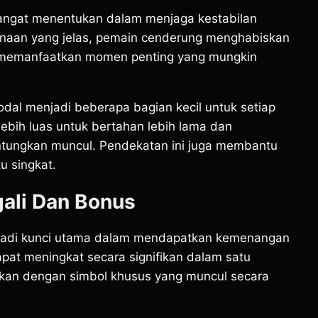
angat menentukan dalam menjaga kestabilan
naan yang jelas, pemain cenderung menghabiskan
k memanfaatkan momen penting yang mungkin
dal menjadi beberapa bagian kecil untuk setiap
 lebih luas untuk bertahan lebih lama dan
tungkan muncul. Pendekatan ini juga membantu
u singkat.
ali Dan Bonus
enjadi kunci utama dalam mendapatkan kemenangan
 dapat meningkat secara signifikan dalam satu
sikan dengan simbol khusus yang muncul secara