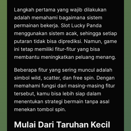
Langkah pertama yang wajib dilakukan
adalah memahami bagaimana sistem
permainan bekerja. Slot Lucky Panda
menggunakan sistem acak, sehingga setiap
putaran tidak bisa diprediksi. Namun, game
ini tetap memiliki fitur-fitur yang bisa
membantu meningkatkan peluang menang.
Beberapa fitur yang sering muncul adalah
simbol wild, scatter, dan free spin. Dengan
memahami fungsi dari masing-masing fitur
tersebut, kamu bisa lebih siap dalam
menentukan strategi bermain tanpa asal
menekan tombol spin.
Mulai Dari Taruhan Kecil