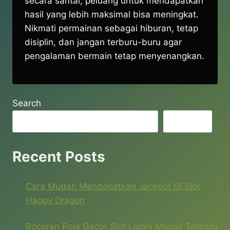
secara santai, peluang untuk mendapatkan
hasil yang lebih maksimal bisa meningkat.
Nikmati permainan sebagai hiburan, tetap
disiplin, dan jangan terburu-buru agar
pengalaman bermain tetap menyenangkan.
Search
Search
Recent Posts
Cara Mudah Mendapatkan Jackpot Di Slot
Happy Dragon
Bocoran Pola Gacor Slot Lucky Mouse Terbaru