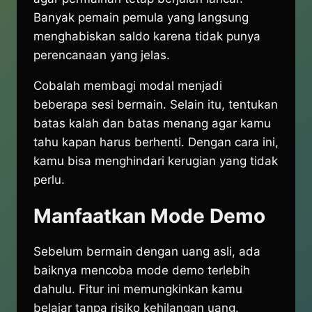
Banyak pemain pemula yang langsung
menghabiskan saldo karena tidak punya
perencanaan yang jelas.
Cobalah membagi modal menjadi
beberapa sesi bermain. Selain itu, tentukan
batas kalah dan batas menang agar kamu
tahu kapan harus berhenti. Dengan cara ini,
kamu bisa menghindari kerugian yang tidak
perlu.
Manfaatkan Mode Demo
Sebelum bermain dengan uang asli, ada
baiknya mencoba mode demo terlebih
dahulu. Fitur ini memungkinkan kamu
belajar tanpa risiko kehilangan uang.