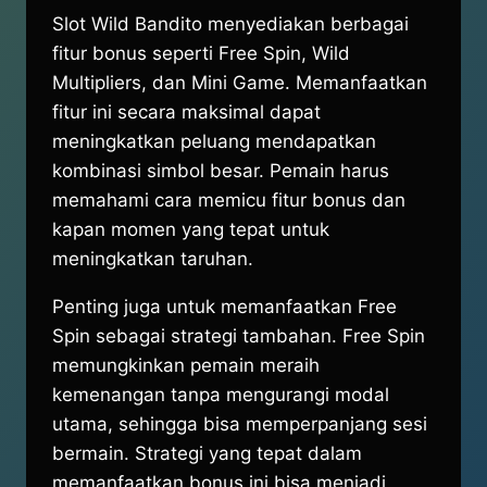
Slot Wild Bandito menyediakan berbagai
fitur bonus seperti Free Spin, Wild
Multipliers, dan Mini Game. Memanfaatkan
fitur ini secara maksimal dapat
meningkatkan peluang mendapatkan
kombinasi simbol besar. Pemain harus
memahami cara memicu fitur bonus dan
kapan momen yang tepat untuk
meningkatkan taruhan.
Penting juga untuk memanfaatkan Free
Spin sebagai strategi tambahan. Free Spin
memungkinkan pemain meraih
kemenangan tanpa mengurangi modal
utama, sehingga bisa memperpanjang sesi
bermain. Strategi yang tepat dalam
memanfaatkan bonus ini bisa menjadi