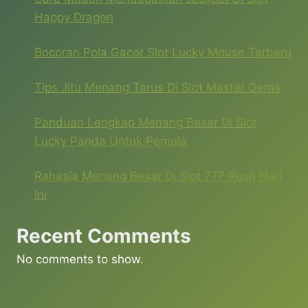
Happy Dragon
Bocoran Pola Gacor Slot Lucky Mouse Terbaru
Tips Jitu Menang Terus Di Slot Master Gems
Panduan Lengkap Menang Besar Di Slot
Lucky Panda Untuk Pemula
Rahasia Menang Besar Di Slot 777 Rush Hari
Ini
Recent Comments
No comments to show.