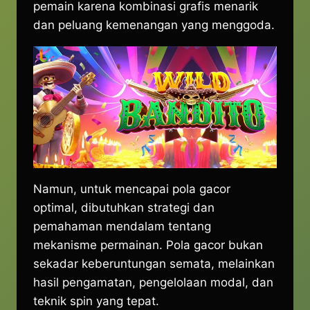
pemain karena kombinasi grafis menarik
dan peluang kemenangan yang menggoda.
Namun, untuk mencapai pola gacor
optimal, dibutuhkan strategi dan
pemahaman mendalam tentang
mekanisme permainan. Pola gacor bukan
sekadar keberuntungan semata, melainkan
hasil pengamatan, pengelolaan modal, dan
teknik spin yang tepat.