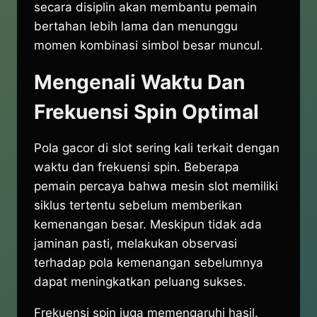
secara disiplin akan membantu pemain
bertahan lebih lama dan menunggu
momen kombinasi simbol besar muncul.
Mengenali Waktu Dan
Frekuensi Spin Optimal
Pola gacor di slot sering kali terkait dengan
waktu dan frekuensi spin. Beberapa
pemain percaya bahwa mesin slot memiliki
siklus tertentu sebelum memberikan
kemenangan besar. Meskipun tidak ada
jaminan pasti, melakukan observasi
terhadap pola kemenangan sebelumnya
dapat meningkatkan peluang sukses.
Frekuensi spin juga memengaruhi hasil.