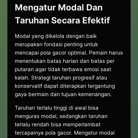
Mengatur Modal Dan
Taruhan Secara Efektif
Modal yang dikelola dengan baik
merupakan fondasi penting untuk
mencapai pola gacor optimal. Pemain harus
menentukan batas harian dan batas per
putaran agar tidak terbawa emosi saat
kalah. Strategi taruhan progresif atau
konservatif dapat diterapkan tergantung
gaya bermain dan tujuan kemenangan.
Taruhan terlalu tinggi di awal bisa
menguras modal, sedangkan taruhan
terlalu rendah bisa memperlambat
tercapainya pola gacor. Mengatur modal