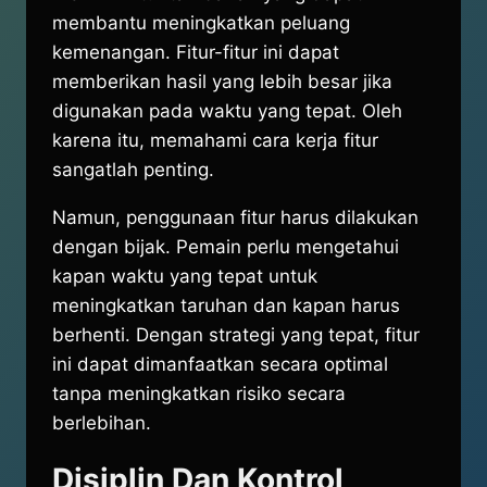
membantu meningkatkan peluang
kemenangan. Fitur-fitur ini dapat
memberikan hasil yang lebih besar jika
digunakan pada waktu yang tepat. Oleh
karena itu, memahami cara kerja fitur
sangatlah penting.
Namun, penggunaan fitur harus dilakukan
dengan bijak. Pemain perlu mengetahui
kapan waktu yang tepat untuk
meningkatkan taruhan dan kapan harus
berhenti. Dengan strategi yang tepat, fitur
ini dapat dimanfaatkan secara optimal
tanpa meningkatkan risiko secara
berlebihan.
Disiplin Dan Kontrol