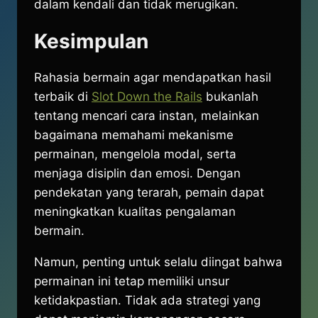
dalam kendali dan tidak merugikan.
Kesimpulan
Rahasia bermain agar mendapatkan hasil
terbaik di
Slot Down the Rails
bukanlah
tentang mencari cara instan, melainkan
bagaimana memahami mekanisme
permainan, mengelola modal, serta
menjaga disiplin dan emosi. Dengan
pendekatan yang terarah, pemain dapat
meningkatkan kualitas pengalaman
bermain.
Namun, penting untuk selalu diingat bahwa
permainan ini tetap memiliki unsur
ketidakpastian. Tidak ada strategi yang