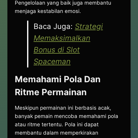
Pengelolaan yang baik juga membantu
menjaga kestabilan emosi.
Baca Juga:
Strategi
Memaksimalkan
Bonus di Slot
Spaceman
Memahami Pola Dan
Ritme Permainan
Meskipun permainan ini berbasis acak,
banyak pemain mencoba memahami pola
atau ritme tertentu. Pola ini dapat
membantu dalam memperkirakan