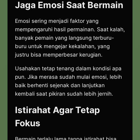
Jaga Emosi Saat Bermain
Emosi sering menjadi faktor yang
mempengaruhi hasil permainan. Saat kalah,
banyak pemain yang langsung terburu-
buru untuk mengejar kekalahan, yang
justru bisa memperbesar kerugian.
Usahakan tetap tenang dalam kondisi apa
pun. Jika merasa sudah mulai emosi, lebih
baik berhenti sejenak dan lanjutkan
kembali saat pikiran sudah lebih jernih.
Istirahat Agar Tetap
Fokus
Bermain terlalu lama tanpa istirahat bisa