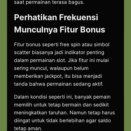
saat permainan terasa bagus.
Perhatikan Frekuensi
Munculnya Fitur Bonus
Fitur bonus seperti free spin atau simbol
scatter biasanya jadi indikator penting
dalam permainan slot. Jika fitur ini mulai
sering muncul, walaupun belum
memberikan jackpot, itu bisa menjadi
tanda bahwa permainan sedang aktif.
Dalam kondisi seperti ini, banyak pemain
memilih untuk tetap bermain dan sedikit
meningkatkan taruhan. Namun tetap harus
diingat untuk tidak berlebihan agar saldo
tetap aman.