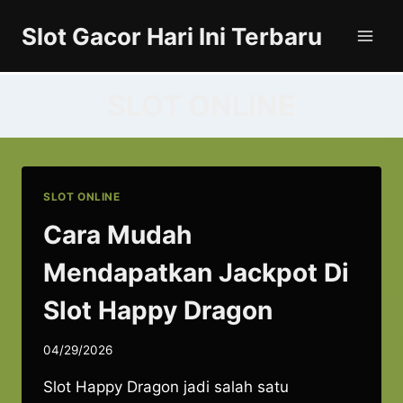
Skip
Slot Gacor Hari Ini Terbaru
to
content
SLOT ONLINE
SLOT ONLINE
Cara Mudah
Mendapatkan Jackpot Di
Slot Happy Dragon
04/29/2026
Slot Happy Dragon jadi salah satu