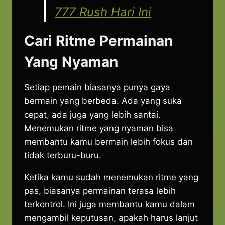
777 Rush Hari Ini
Cari Ritme Permainan
Yang Nyaman
Setiap pemain biasanya punya gaya
bermain yang berbeda. Ada yang suka
cepat, ada juga yang lebih santai.
Menemukan ritme yang nyaman bisa
membantu kamu bermain lebih fokus dan
tidak terburu-buru.
Ketika kamu sudah menemukan ritme yang
pas, biasanya permainan terasa lebih
terkontrol. Ini juga membantu kamu dalam
mengambil keputusan, apakah harus lanjut