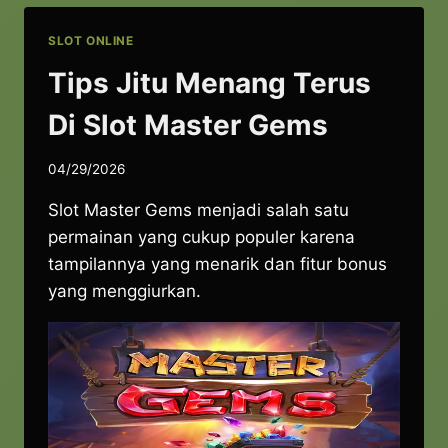
SLOT ONLINE
Tips Jitu Menang Terus
Di Slot Master Gems
04/29/2026
Slot Master Gems menjadi salah satu
permainan yang cukup populer karena
tampilannya yang menarik dan fitur bonus
yang menggiurkan.