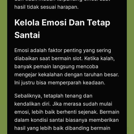
hasil tidak sesuai harapan.
Kelola Emosi Dan Tetap
Santai
Emosi adalah faktor penting yang sering
diabaikan saat bermain slot. Ketika kalah,
banyak pemain langsung mencoba
mengejar kekalahan dengan taruhan besar.
Ini justru bisa memperparah keadaan.
Sebaliknya, tetaplah tenang dan
kendalikan diri. Jika merasa sudah mulai
emosi, lebih baik berhenti sejenak. Bermain
dalam kondisi santai biasanya memberikan
hasil yang lebih baik dibanding bermain