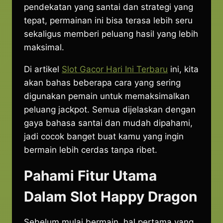
pendekatan yang santai dan strategi yang
tepat, permainan ini bisa terasa lebih seru
sekaligus memberi peluang hasil yang lebih
maksimal.
Di artikel
Slot Gacor Hari Ini Terbaru
ini, kita
akan bahas beberapa cara yang sering
digunakan pemain untuk memaksimalkan
peluang jackpot. Semua dijelaskan dengan
gaya bahasa santai dan mudah dipahami,
jadi cocok banget buat kamu yang ingin
bermain lebih cerdas tanpa ribet.
Pahami Fitur Utama
Dalam Slot Happy Dragon
Sebelum mulai bermain, hal pertama yang