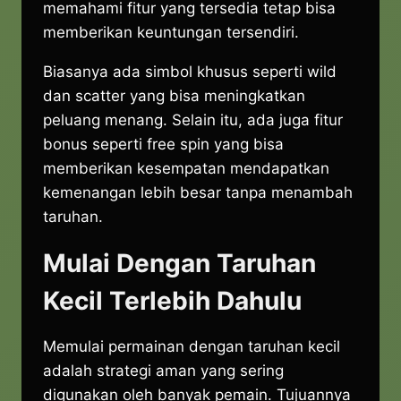
memahami fitur yang tersedia tetap bisa
memberikan keuntungan tersendiri.
Biasanya ada simbol khusus seperti wild
dan scatter yang bisa meningkatkan
peluang menang. Selain itu, ada juga fitur
bonus seperti free spin yang bisa
memberikan kesempatan mendapatkan
kemenangan lebih besar tanpa menambah
taruhan.
Mulai Dengan Taruhan
Kecil Terlebih Dahulu
Memulai permainan dengan taruhan kecil
adalah strategi aman yang sering
digunakan oleh banyak pemain. Tujuannya