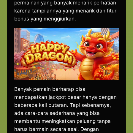
permainan yang banyak menarik perhatian
karena tampilannya yang menarik dan fitur
bonus yang menggiurkan.
Banyak pemain berharap bisa
mendapatkan jackpot besar hanya dengan
beberapa kali putaran. Tapi sebenarnya,
ada cara-cara sederhana yang bisa
membantu meningkatkan peluang tanpa
harus bermain secara asal. Dengan