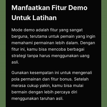
Manfaatkan Fitur Demo
Untuk Latihan
Mode demo adalah fitur yang sangat
berguna, terutama untuk pemain yang ingin
memahami permainan lebih dalam. Dengan
fitur ini, kamu bisa mencoba berbagai
strategi tanpa harus menggunakan uang
asli.
Gunakan kesempatan ini untuk mengenali
pola permainan dan fitur bonus. Setelah
merasa cukup yakin, kamu bisa mulai
bermain dengan lebih percaya diri
menggunakan taruhan asli.