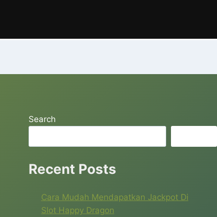
Search
Search
Recent Posts
Cara Mudah Mendapatkan Jackpot Di
Slot Happy Dragon