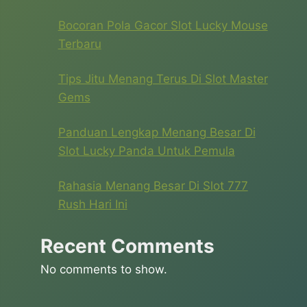
Bocoran Pola Gacor Slot Lucky Mouse
Terbaru
Tips Jitu Menang Terus Di Slot Master
Gems
Panduan Lengkap Menang Besar Di
Slot Lucky Panda Untuk Pemula
Rahasia Menang Besar Di Slot 777
Rush Hari Ini
Recent Comments
No comments to show.