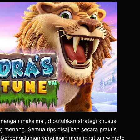
nangan maksimal, dibutuhkan strategi khusus
menang. Semua tips disajikan secara praktis
berpengalaman yang ingin meningkatkan winrate