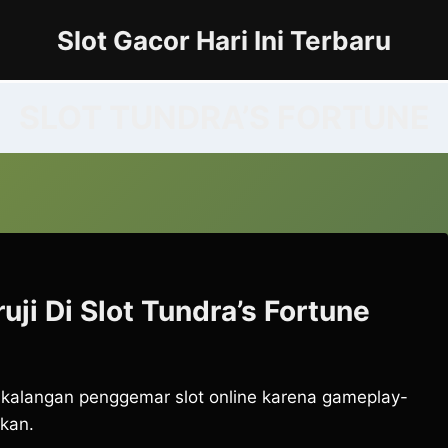
Slot Gacor Hari Ini Terbaru
SLOT TUNDRA’S FORTUNE
uji Di Slot Tundra’s Fortune
di kalangan penggemar slot online karena gameplay-
rkan.