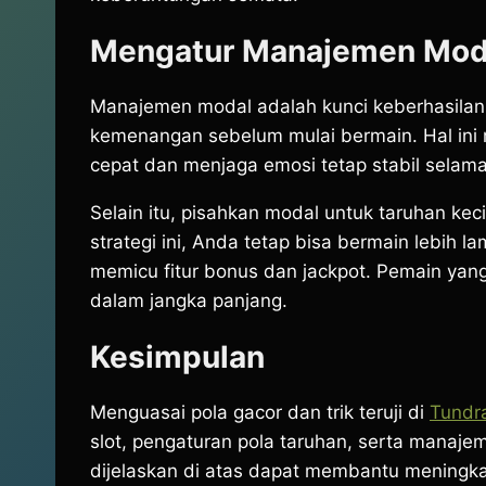
Mengatur Manajemen Mod
Manajemen modal adalah kunci keberhasilan 
kemenangan sebelum mulai bermain. Hal ini
cepat dan menjaga emosi tetap stabil selam
Selain itu, pisahkan modal untuk taruhan ke
strategi ini, Anda tetap bisa bermain lebih 
memicu fitur bonus dan jackpot. Pemain yang d
dalam jangka panjang.
Kesimpulan
Menguasai pola gacor dan trik teruji di
Tundra
slot, pengaturan pola taruhan, serta manajem
dijelaskan di atas dapat membantu meningk