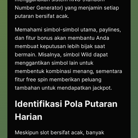
Number Generator) yang menjamin setiap
putaran bersifat acak.
Memahami simbol-simbol utama, paylines,
dan fitur bonus akan membantu Anda
membuat keputusan lebih bijak saat
bermain. Misalnya, simbol Wild dapat
menggantikan simbol lain untuk
membentuk kombinasi menang, sementara
fitur free spin memberikan peluang
tambahan untuk mendapatkan jackpot.
Identifikasi Pola Putaran
Harian
Meskipun slot bersifat acak, banyak