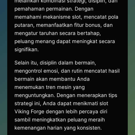
melainkan kombinasi strategi, disiplin, dan
pemahaman permainan. Dengan
memahami mekanisme slot, mencatat pola
putaran, memanfaatkan fitur bonus, dan
mengatur taruhan secara bertahap,
peluang menang dapat meningkat secara
signifikan.
Selain itu, disiplin dalam bermain,
mengontrol emosi, dan rutin mencatat hasil
bermain akan membantu Anda
menemukan tren mesin yang
menguntungkan. Dengan menerapkan tips
strategi ini, Anda dapat menikmati slot
Viking Forge dengan lebih percaya diri
sambil meningkatkan peluang meraih
kemenangan harian yang konsisten.