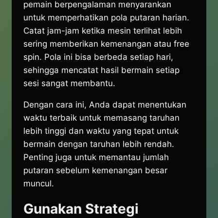
pemain berpengalaman menyarankan
untuk memperhatikan pola putaran harian.
Catat jam-jam ketika mesin terlihat lebih
sering memberikan kemenangan atau free
spin. Pola ini bisa berbeda setiap hari,
sehingga mencatat hasil bermain setiap
sesi sangat membantu.
Dengan cara ini, Anda dapat menentukan
waktu terbaik untuk memasang taruhan
lebih tinggi dan waktu yang tepat untuk
bermain dengan taruhan lebih rendah.
Penting juga untuk memantau jumlah
putaran sebelum kemenangan besar
muncul.
Gunakan Strategi