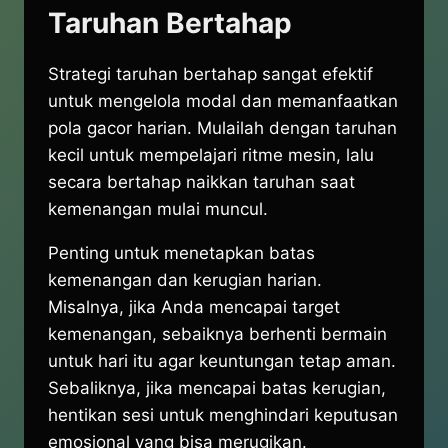
Taruhan Bertahap
Strategi taruhan bertahap sangat efektif
untuk mengelola modal dan memanfaatkan
pola gacor harian. Mulailah dengan taruhan
kecil untuk mempelajari ritme mesin, lalu
secara bertahap naikkan taruhan saat
kemenangan mulai muncul.
Penting untuk menetapkan batas
kemenangan dan kerugian harian.
Misalnya, jika Anda mencapai target
kemenangan, sebaiknya berhenti bermain
untuk hari itu agar keuntungan tetap aman.
Sebaliknya, jika mencapai batas kerugian,
hentikan sesi untuk menghindari keputusan
emosional yang bisa merugikan.