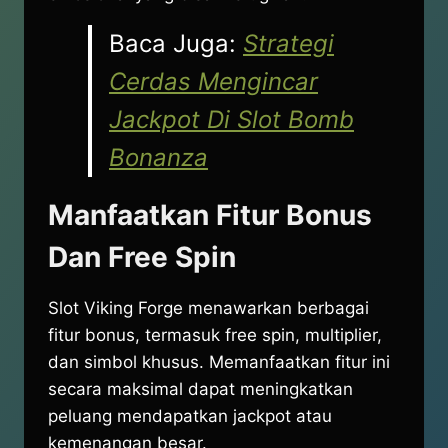
Baca Juga:
Strategi
Cerdas Mengincar
Jackpot Di Slot Bomb
Bonanza
Manfaatkan Fitur Bonus
Dan Free Spin
Slot Viking Forge menawarkan berbagai
fitur bonus, termasuk free spin, multiplier,
dan simbol khusus. Memanfaatkan fitur ini
secara maksimal dapat meningkatkan
peluang mendapatkan jackpot atau
kemenangan besar.