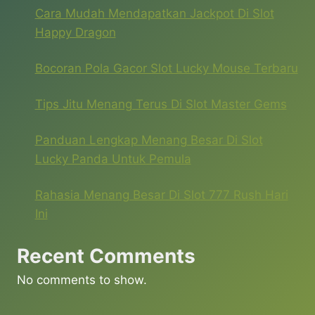
Cara Mudah Mendapatkan Jackpot Di Slot
Happy Dragon
Bocoran Pola Gacor Slot Lucky Mouse Terbaru
Tips Jitu Menang Terus Di Slot Master Gems
Panduan Lengkap Menang Besar Di Slot
Lucky Panda Untuk Pemula
Rahasia Menang Besar Di Slot 777 Rush Hari
Ini
Recent Comments
No comments to show.