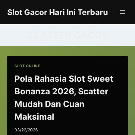
Skip
Slot Gacor Hari Ini Terbaru
to
content
SCATTER GACOR
SLOT ONLINE
Pola Rahasia Slot Sweet
Bonanza 2026, Scatter
Mudah Dan Cuan
Maksimal
03/22/2026