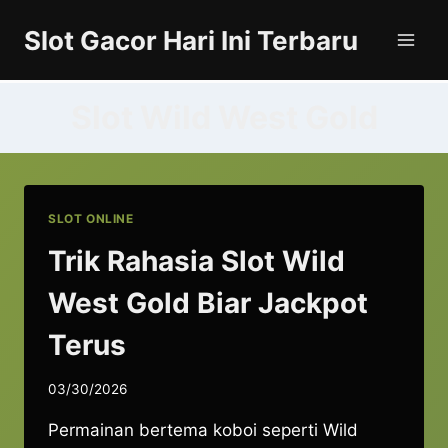
Skip
Slot Gacor Hari Ini Terbaru
to
content
Slot Wild West Gold
SLOT ONLINE
Trik Rahasia Slot Wild
West Gold Biar Jackpot
Terus
03/30/2026
Permainan bertema koboi seperti Wild