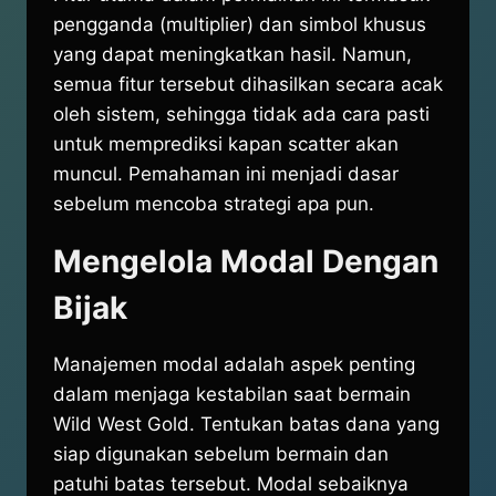
pengganda (multiplier) dan simbol khusus
yang dapat meningkatkan hasil. Namun,
semua fitur tersebut dihasilkan secara acak
oleh sistem, sehingga tidak ada cara pasti
untuk memprediksi kapan scatter akan
muncul. Pemahaman ini menjadi dasar
sebelum mencoba strategi apa pun.
Mengelola Modal Dengan
Bijak
Manajemen modal adalah aspek penting
dalam menjaga kestabilan saat bermain
Wild West Gold. Tentukan batas dana yang
siap digunakan sebelum bermain dan
patuhi batas tersebut. Modal sebaiknya