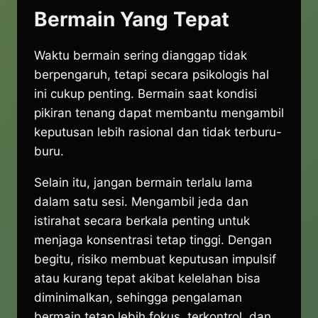
Bermain Yang Tepat
Waktu bermain sering dianggap tidak
berpengaruh, tetapi secara psikologis hal
ini cukup penting. Bermain saat kondisi
pikiran tenang dapat membantu mengambil
keputusan lebih rasional dan tidak terburu-
buru.
Selain itu, jangan bermain terlalu lama
dalam satu sesi. Mengambil jeda dan
istirahat secara berkala penting untuk
menjaga konsentrasi tetap tinggi. Dengan
begitu, risiko membuat keputusan impulsif
atau kurang tepat akibat kelelahan bisa
diminimalkan, sehingga pengalaman
bermain tetap lebih fokus, terkontrol, dan