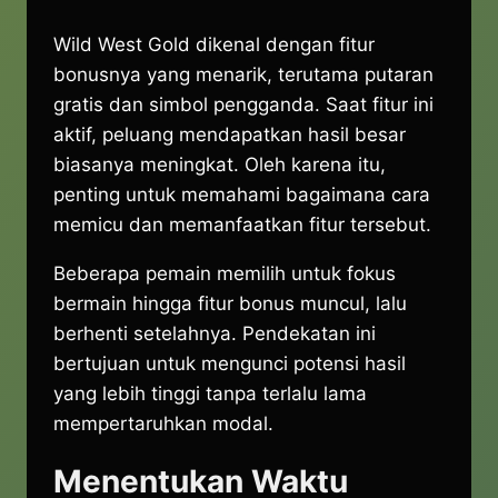
Wild West Gold dikenal dengan fitur
bonusnya yang menarik, terutama putaran
gratis dan simbol pengganda. Saat fitur ini
aktif, peluang mendapatkan hasil besar
biasanya meningkat. Oleh karena itu,
penting untuk memahami bagaimana cara
memicu dan memanfaatkan fitur tersebut.
Beberapa pemain memilih untuk fokus
bermain hingga fitur bonus muncul, lalu
berhenti setelahnya. Pendekatan ini
bertujuan untuk mengunci potensi hasil
yang lebih tinggi tanpa terlalu lama
mempertaruhkan modal.
Menentukan Waktu