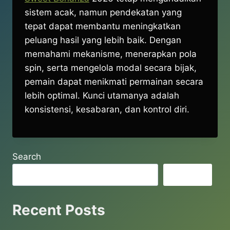
sistem acak, namun pendekatan yang
tepat dapat membantu meningkatkan
peluang hasil yang lebih baik. Dengan
memahami mekanisme, menerapkan pola
spin, serta mengelola modal secara bijak,
pemain dapat menikmati permainan secara
lebih optimal. Kunci utamanya adalah
konsistensi, kesabaran, dan kontrol diri.
Search
Search
Recent Posts