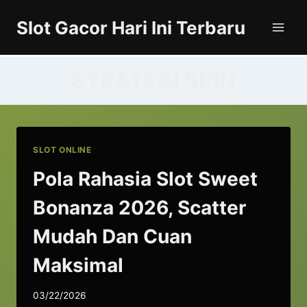
Skip
Slot Gacor Hari Ini Terbaru
to
content
STRATEGI SPIN
SLOT ONLINE
Pola Rahasia Slot Sweet
Bonanza 2026, Scatter
Mudah Dan Cuan
Maksimal
03/22/2026