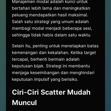
Manajemen modal adalah kunci untuk
bertahan lebih lama dan meningkatkan
peluang mendapatkan hasil maksimal.
Salah satu strategi yang umum adalah
membagi modal menjadi beberapa sesi,
sehingga tidak habis dalam satu waktu.
Selain itu, penting untuk menetapkan batas
kemenangan dan kekalahan. Ketika target
tercapai, berhenti bermain adalah
keputusan bijak. Strategi ini membantu
menjaga keseimbangan dan menghindari
keputusan impulsif yang berisiko.
Ciri-Ciri Scatter Mudah
Muncul