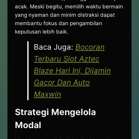
acak. Meski begitu, memilih waktu bermain
yang nyaman dan minim distraksi dapat
membantu fokus dan pengambilan
keputusan lebih baik.
Baca Juga:
Bocoran
Terbaru Slot Aztec
Blaze Hari Ini, Dijamin
Gacor Dan Auto
Maxwin
Strategi Mengelola
Modal