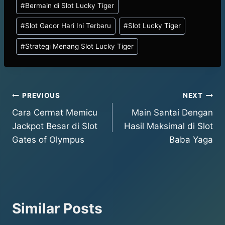
#
Bermain di Slot Lucky Tiger
Tags:
#
Slot Gacor Hari Ini Terbaru
#
Slot Lucky Tiger
#
Strategi Menang Slot Lucky Tiger
Post
PREVIOUS
NEXT
Cara Cermat Memicu
Main Santai Dengan
navigation
Jackpot Besar di Slot
Hasil Maksimal di Slot
Gates of Olympus
Baba Yaga
Similar Posts