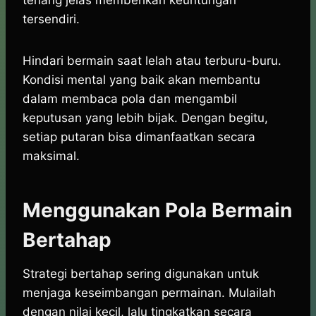
tenang jelas memberikan keuntungan
tersendiri.
Hindari bermain saat lelah atau terburu-buru.
Kondisi mental yang baik akan membantu
dalam membaca pola dan mengambil
keputusan yang lebih bijak. Dengan begitu,
setiap putaran bisa dimanfaatkan secara
maksimal.
Menggunakan Pola Bermain
Bertahap
Strategi bertahap sering digunakan untuk
menjaga keseimbangan permainan. Mulailah
dengan nilai kecil, lalu tingkatkan secara