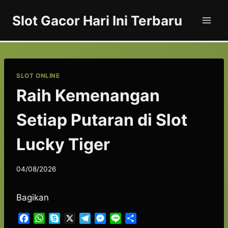
Skip
Slot Gacor Hari Ini Terbaru
to
content
SLOT ONLINE
Raih Kemenangan
Setiap Putaran di Slot
Lucky Tiger
04/08/2026
Bagikan
F
W
S
X
T
M
L
S