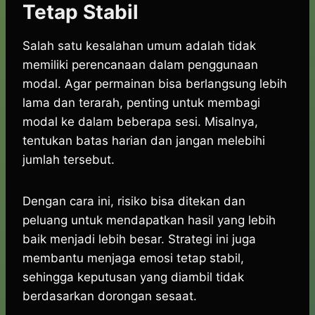
Tetap Stabil
Salah satu kesalahan umum adalah tidak
memiliki perencanaan dalam penggunaan
modal. Agar permainan bisa berlangsung lebih
lama dan terarah, penting untuk membagi
modal ke dalam beberapa sesi. Misalnya,
tentukan batas harian dan jangan melebihi
jumlah tersebut.
Dengan cara ini, risiko bisa ditekan dan
peluang untuk mendapatkan hasil yang lebih
baik menjadi lebih besar. Strategi ini juga
membantu menjaga emosi tetap stabil,
sehingga keputusan yang diambil tidak
berdasarkan dorongan sesaat.